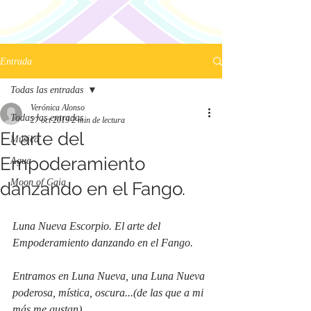
Entrada
Todas las entradas
Verónica Alonso
Todas las entradas
27 oct 2019
2 min de lectura
El arte del
Música
Empoderamiento
Agua
Moon of Gaia
danzando en el Fango.
Luna Nueva Escorpio. El arte del 
Empoderamiento danzando en el Fango.
Entramos en Luna Nueva, una Luna Nueva 
poderosa, mística, oscura...(de las que a mi 
más me gustan) 