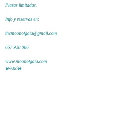
Plazas limitadas.
Info y reservas en:
themoonofgaia@gmail.com
657 928 086
www.moonofgaia.com
💫Ahó💫