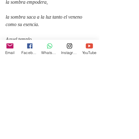
la sombra empodera,
la sombra saca a la luz tanto el veneno 
como su esencia.
Aquel templo,
Email
Facebook
Whatsapp
Instagram
YouTube
mis pies vibrando sobre ese sagrado suelo,
el veneno de aquella luna en escorpio 
corrìa por mis venas,
vivencias detonando,
memorias despiertas.
Una deidad allì presente me observa.
Dancè,