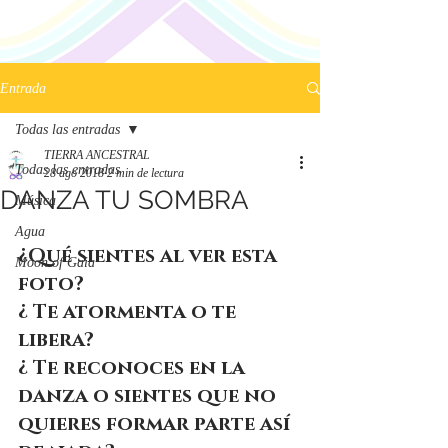
Entrada
Todas las entradas
TIERRA ANCESTRAL
Todas las entradas
28 ago 2018
2 min de lectura
DANZA TU SOMBRA
Música
Agua
¿Qué sientes al ver esta 
Moon of Gaia
foto?
¿ Te atormenta o te 
libera?
¿ Te reconoces en la 
danza o sientes que no 
quieres formar parte así 