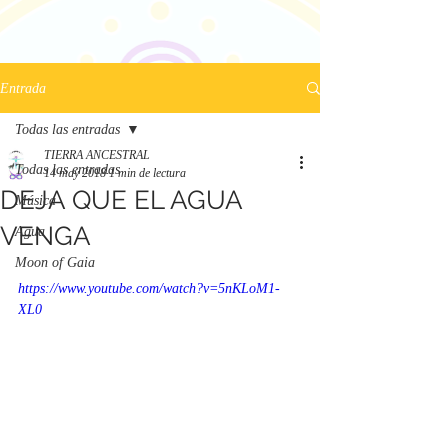
Entrada
Todas las entradas
TIERRA ANCESTRAL
Todas las entradas
14 may 2018
1 min de lectura
DEJA QUE EL AGUA
Música
VENGA
Agua
Moon of Gaia
https://www.youtube.com/watch?v=5nKLoM1-
XL0