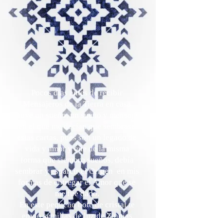
Pocos días antes de recibir
Mensajeros de la Tierra en casa
,tuve un sueño, un sueño y mensaje
en el que me decían que sembrase
estas cartas, pues son un legado de
vida y amor y que de la misma
forma que siembro sueños, debía
sembrar y esparcir el Origen en mis
formas de entregar el Amor que se
me fue dado.
En este pequeño bote de cristal te
envío semillas de luz de Zinnias