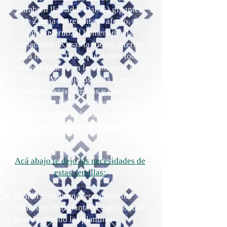
(también llamadas Dalias) gigantes.
La Zinnia representa el afecto, el
amor eterno, el homenaje y la
capacidad de usar la fuerza interior
para triunfar. Creo que tienen todas
las cualidades con las que yo le di la
Vida a Mensajeros de la Tierra.
Siembra estas semillas y que en su
florecer llenen tu espacio del
corazón con toda la magia, fuerza y
luz de esta vibración.
Acá abajo te dejo las necesidades de
estas semillas:
Siembra: en Primavera, mediante
semillero. Trasplantar a espacio más
grande cuando las plantitas