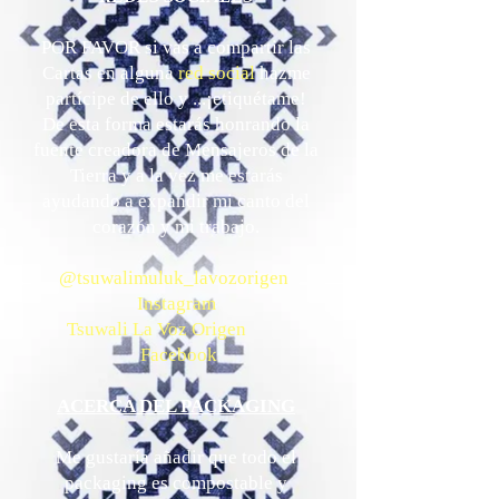
POR FAVOR si vas a compartir las
Cartas en alguna
red social
hazme
partícipe de ello y ...¡etiquétame!
De esta forma estarás honrando la
fuente creadora de Mensajeros de la
Tierra y a la vez me estarás
ayudando a expandir mi canto del
corazón y mi trabajo.
@tsuwalimuluk_lavozorigen
Instagram
Tsuwali La Voz Origen
Facebook
ACERCA DEL PACKAGING
Me gustaría añadir que todo el
packaging es compostable y