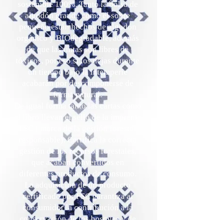
sostenible 100%. Tanto la bolsa de
algodón grande como el sobre
pequeño están hechos de algodón
orgánico y BIOdegradable, además
de que las tintas son libres de
tóxicos, por eso si los dejas durante
un tiempo bajo la intemperie
acabarán por descomponerse de
forma natural.
De igual forma tanto las cartas como
el libro llevan el sello de la imprenta
FSC ( marca de la gestión forestal
responsable). Certifica la correcta
gestión de los recursos forestales,
que acaban convertidos en
diferentes productos de consumo.
La adquisición de un producto
certificado por FSC garantiza al
consumidor la contribución a la
conservación de los bosques y de