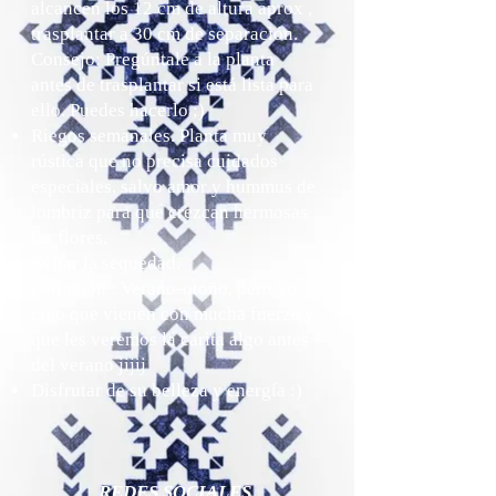
alcancen los 12 cm de altura aprox ,
trasplantar a 30 cm de separación.
Consejo: Pregúntale a la planta
antes de trasplantar si está lista para
ello. Puedes hacerlo ;)
Riegos semanales. Planta muy
rústica que no precisa cuidados
especiales, salvo amor y hummus de
lombriz para que crezcan hermosas
las flores.
Evitar la sequedad.
Floración : Verano-otoño, pero yo
creo que vienen con mucha fuerza y
que les veremos la carita algo antes
del verano jijij
Disfrutar de su belleza y energía :)
REDES SOCIALES